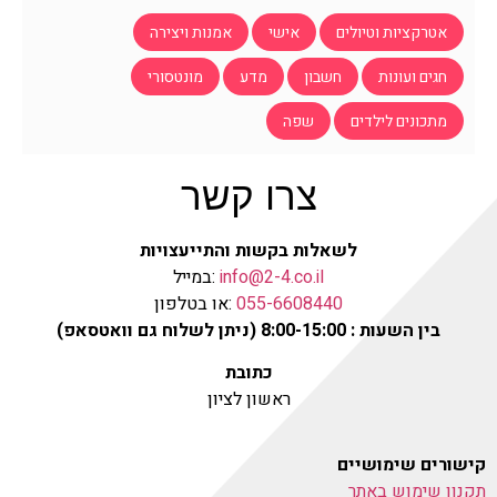
אטרקציות וטיולים
אישי
אמנות ויצירה
חגים ועונות
חשבון
מדע
מונטסורי
מתכונים לילדים
שפה
צרו קשר
לשאלות בקשות והתייעצויות
info@2-4.co.il
:במייל
055-6608440
:או בטלפון
בין השעות : 8:00-15:00 (ניתן לשלוח גם וואטסאפ)
כתובת
ראשון לציון
קישורים שימושיים
תקנון שימוש באתר