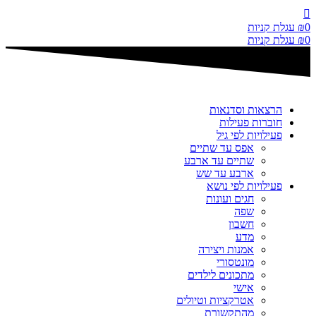
דלג
לתוכן
0
₪
עגלת קניות
0
₪
עגלת קניות
הרצאות וסדנאות
חוברות פעילות
פעילויות לפי גיל
אפס עד שתיים
שתיים עד ארבע
ארבע עד שש
פעילויות לפי נושא
חגים ועונות
שפה
חשבון
מדע
אמנות ויצירה
מונטסורי
מתכונים לילדים
אישי
אטרקציות וטיולים
מהתקשורת