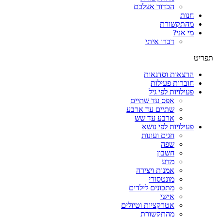
הכדור אצלכם
חנות
מהתקשורת
מי אני?
דברו איתי
תפריט
הרצאות וסדנאות
חוברות פעילות
פעילויות לפי גיל
אפס עד שתיים
שתיים עד ארבע
ארבע עד שש
פעילויות לפי נושא
חגים ועונות
שפה
חשבון
מדע
אמנות ויצירה
מונטסורי
מתכונים לילדים
אישי
אטרקציות וטיולים
מהתקשורת