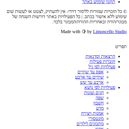
תקנון שימוש באתר
© כל הזכויות שמורות ללימור דוידי- אין להעתיק, לצטט או לעשות שום
שימוש ללא אישור בכתב. | כל הפעילויות באתר דורשות השגחה של
מבוגר/הורה ובאחריות ההורה/המבוגר בלבד.
Made with 🍋 by
Limoncello Studio
תפריט
הרצאות וסדנאות
חוברות פעילות
פעילויות לפי גיל
אפס עד שתיים
שתיים עד ארבע
ארבע עד שש
פעילויות לפי נושא
חגים ועונות
שפה
חשבון
מדע
אמנות ויצירה
מונטסורי
מתכונים לילדים
אישי