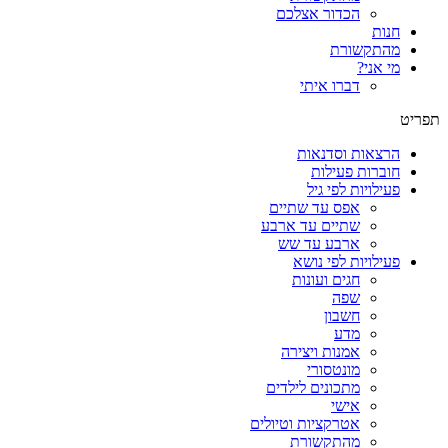
הכדור אצלכם
חנות
מהתקשורת
מי אני?
דברו איתי
תפריט
הרצאות וסדנאות
חוברות פעילות
פעילויות לפי גיל
אפס עד שתיים
שתיים עד ארבע
ארבע עד שש
פעילויות לפי נושא
חגים ועונות
שפה
חשבון
מדע
אמנות ויצירה
מונטסורי
מתכונים לילדים
אישי
אטרקציות וטיולים
מהתקשורת