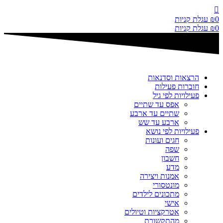
דלג
לתוכן
0
₪
עגלת קניות
0
₪
עגלת קניות
הרצאות וסדנאות
חוברות פעילות
פעילויות לפי גיל
אפס עד שתיים
שתיים עד ארבע
ארבע עד שש
פעילויות לפי נושא
חגים ועונות
שפה
חשבון
מדע
אמנות ויצירה
מונטסורי
מתכונים לילדים
אישי
אטרקציות וטיולים
מהתקשורת