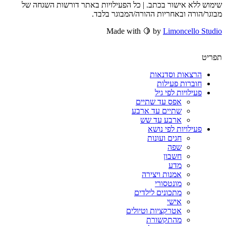
שימוש ללא אישור בכתב. | כל הפעילויות באתר דורשות השגחה של
מבוגר/הורה ובאחריות ההורה/המבוגר בלבד.
Made with 🍋 by
Limoncello Studio
תפריט
הרצאות וסדנאות
חוברות פעילות
פעילויות לפי גיל
אפס עד שתיים
שתיים עד ארבע
ארבע עד שש
פעילויות לפי נושא
חגים ועונות
שפה
חשבון
מדע
אמנות ויצירה
מונטסורי
מתכונים לילדים
אישי
אטרקציות וטיולים
מהתקשורת