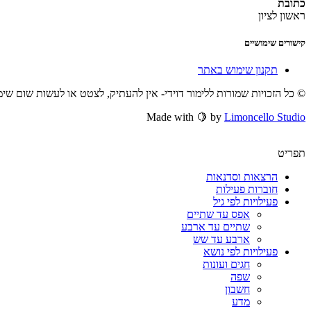
כתובת
ראשון לציון
קישורים שימושיים
תקנון שימוש באתר
© כל הזכויות שמורות ללימור דוידי- אין להעתיק, לצטט או לעשות שום שי
Made with 🍋 by
Limoncello Studio
תפריט
הרצאות וסדנאות
חוברות פעילות
פעילויות לפי גיל
אפס עד שתיים
שתיים עד ארבע
ארבע עד שש
פעילויות לפי נושא
חגים ועונות
שפה
חשבון
מדע