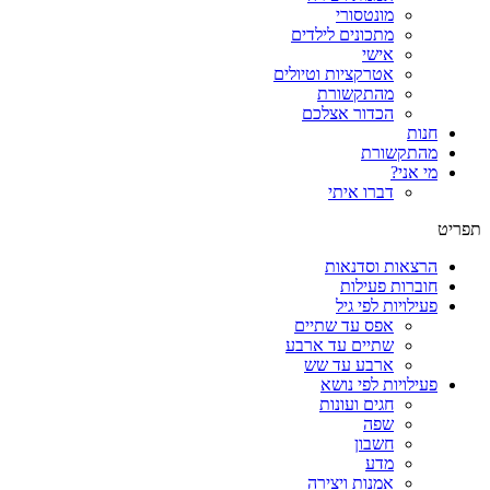
מונטסורי
מתכונים לילדים
אישי
אטרקציות וטיולים
מהתקשורת
הכדור אצלכם
חנות
מהתקשורת
מי אני?
דברו איתי
תפריט
הרצאות וסדנאות
חוברות פעילות
פעילויות לפי גיל
אפס עד שתיים
שתיים עד ארבע
ארבע עד שש
פעילויות לפי נושא
חגים ועונות
שפה
חשבון
מדע
אמנות ויצירה