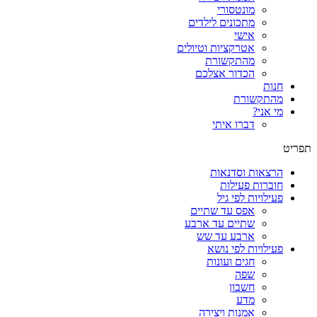
מונטסורי
מתכונים לילדים
אישי
אטרקציות וטיולים
מהתקשורת
הכדור אצלכם
חנות
מהתקשורת
מי אני?
דברו איתי
תפריט
הרצאות וסדנאות
חוברות פעילות
פעילויות לפי גיל
אפס עד שתיים
שתיים עד ארבע
ארבע עד שש
פעילויות לפי נושא
חגים ועונות
שפה
חשבון
מדע
אמנות ויצירה