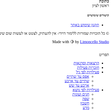
כתובת
ראשון לציון
קישורים שימושיים
תקנון שימוש באתר
© כל הזכויות שמורות ללימור דוידי- אין להעתיק, לצטט או לעשות שום שי
Made with 🍋 by
Limoncello Studio
תפריט
הרצאות וסדנאות
חוברות פעילות
פעילויות לפי גיל
אפס עד שתיים
שתיים עד ארבע
ארבע עד שש
פעילויות לפי נושא
חגים ועונות
שפה
חשבון
מדע