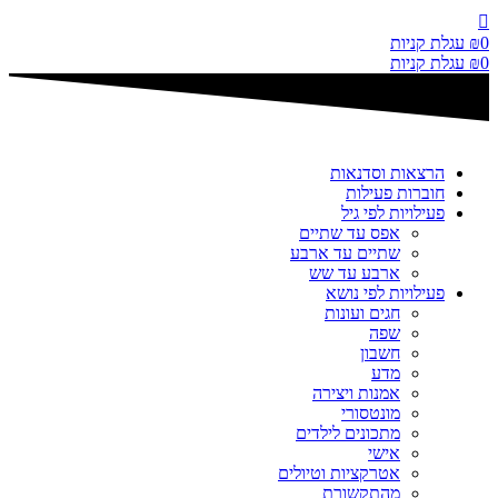
דלג
לתוכן
0
₪
עגלת קניות
0
₪
עגלת קניות
הרצאות וסדנאות
חוברות פעילות
פעילויות לפי גיל
אפס עד שתיים
שתיים עד ארבע
ארבע עד שש
פעילויות לפי נושא
חגים ועונות
שפה
חשבון
מדע
אמנות ויצירה
מונטסורי
מתכונים לילדים
אישי
אטרקציות וטיולים
מהתקשורת