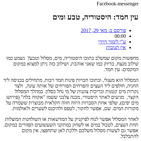
Facebook-messenger
עין חמד: היסטוריה, טבע ומים
פורסם ב-
מאי 29, 2017
00:00
ע"י
לימור דוידי
אין תגובות
מחפשות מקום שמשלב בתוכו היסטוריה, מים, מסלול וטבע? נשמע כמו
שילוב מנצח, בדיוק כמו שאני אוהבת, ושילוב כזה ניתן למצוא במקום
המקסים- עין חמד.
המסלול הוא מעגלי, ובתוכו חבויות פינות חמד רבות. מתחילים בכניסה ליד
החניה, חולפים ליד העצים והפרחים הפורחים של אותה עונה, ולצד
נקרות מים קטנות ובריכות צוננות של מי נחל כסלון. במהלך המסלול
הקצר, מגיעים לאתר היסטורי, מבנה צלבני ששמו "אקווה בלה" (פירוש:
מים יפים), שלפי אחת הסברות היווה חווה חקלאית מבוצרת ששמרה על
מקורות המים. שם, אפשר לחקור, לטפס ולהיכנס לשערים ולאולמות.
לאחר המסלול אפשר לנוח לפיקניק על המדשאות או השולחנות המוצלות
תחת העצים, לטבול במים או לשחק במתקני השעשועים הפזורים במקום.
אפשר גם לעשות מסלול משלכם וללכת לאן שתחפצו, אין מקום
להתבלבל.