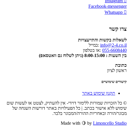
Instagram
Facebook-messenger
Whatsapp
צרו קשר
לשאלות בקשות והתייעצויות
info@2-4.co.il
:במייל
055-6608440
:או בטלפון
בין השעות : 8:00-15:00 (ניתן לשלוח גם וואטסאפ)
כתובת
ראשון לציון
קישורים שימושיים
תקנון שימוש באתר
© כל הזכויות שמורות ללימור דוידי- אין להעתיק, לצטט או לעשות שום
שימוש ללא אישור בכתב. | כל הפעילויות באתר דורשות השגחה של
מבוגר/הורה ובאחריות ההורה/המבוגר בלבד.
Made with 🍋 by
Limoncello Studio