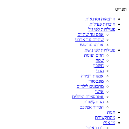
תפריט
הרצאות וסדנאות
חוברות פעילות
פעילויות לפי גיל
אפס עד שתיים
שתיים עד ארבע
ארבע עד שש
פעילויות לפי נושא
חגים ועונות
שפה
חשבון
מדע
אמנות ויצירה
מונטסורי
מתכונים לילדים
אישי
אטרקציות וטיולים
מהתקשורת
הכדור אצלכם
חנות
מהתקשורת
מי אני?
דברו איתי