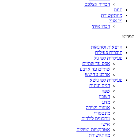
הכדור אצלכם
חנות
מהתקשורת
מי אני?
דברו איתי
תפריט
הרצאות וסדנאות
חוברות פעילות
פעילויות לפי גיל
אפס עד שתיים
שתיים עד ארבע
ארבע עד שש
פעילויות לפי נושא
חגים ועונות
שפה
חשבון
מדע
אמנות ויצירה
מונטסורי
מתכונים לילדים
אישי
אטרקציות וטיולים
מהתקשורת