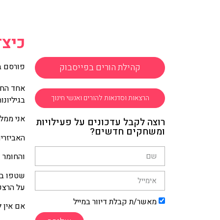
כיצד
קהילת הורים בפייסבוק
פורסם ב
הרצאות וסדנאות להורים ואנשי חינוך
בגיליונו
אני ממלי
רוצה לקבל עדכונים על פעילויות
ומשחקים חדשים?
האביזרים
והחומר ש
שטפו במע
על הרצפה
מאשר/ת קבלת דיוור במייל
אם אין ל