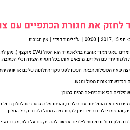
 לחזק את חגורת הכתפיים עם צו
-
יוני 15, 2017
00:00
ע"י
לימור דוידי
אין תגובות
אחד החומרים שאני מאוד אוהבת במלא
ת ולגזור יחד עם הילדים. מוצאים אותו בכל חנויות היצירה וכלי הכתיבה.
צה שאת הפעילות הבאה, תעשו לפני ניקוי החלונות שלכם או שזה יהיה 
 הנדרשים: צורות מסול ומגש.
הילדים הכי אוהבים-זה המים כמובן.
ט מים את הסול יחד עם הילדים, והניחו על המגש. גשו לחלון גדול בס
, והדגימו לילדים כיצד ניתן לקחת גזירה מסול ולהדביק על החלון.
כם חלון גדול ובטיחותי לילדים, אפשר להדביק גם על דלת, מקרר ואנ