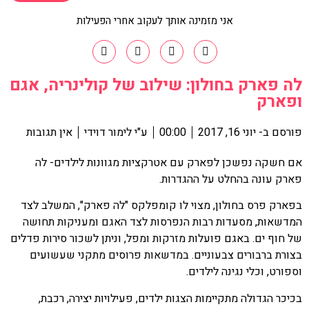
אני מזמינה אותך לעקוב אחרי הפעילות
לה פארק בחולון: שילוב של קולינריה, אגם
ופארק
פורסם ב-
יוני 16, 2017
00:00
ע"י
לימור דוידי
אין תגובות
אם חשקה נפשכן לפארק עם אטרקציות מגוונות לילדים- לה
פארק עונה בהחלט על ההגדרות.
בפארק פרס בחולון, מצוי לו קומפלקס "לה פארק", המשלב לצד
המדשאות, מסעדות רבות הנפרסות לצד האגם ומעניקות תחושה
של חוף ים. באגם פועלות מזרקות ומפל, וניתן לשכור סירות פדלים
בצורת ברבורים צבעוניים. במדשאות פרוסים מתקני שעשועים
וספורט, וכלי נגינה לילדים.
בכיכר הגדולה מתקיימות הצגות ילדים, פעילויות יצירה, רכבת,