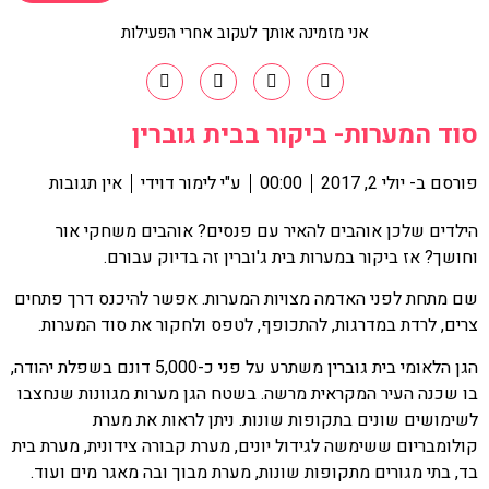
אני מזמינה אותך לעקוב אחרי הפעילות
סוד המערות- ביקור בבית גוברין
פורסם ב-
יולי 2, 2017
00:00
ע"י
לימור דוידי
אין תגובות
הילדים שלכן אוהבים להאיר עם פנסים? אוהבים משחקי אור
וחושך? אז ביקור במערות בית ג'וברין זה בדיוק עבורם.
שם מתחת לפני האדמה מצויות המערות. אפשר להיכנס דרך פתחים
צרים, לרדת במדרגות, להתכופף, לטפס ולחקור את סוד המערות.
הגן הלאומי בית גוברין משתרע על פני כ-5,000 דונם בשפלת יהודה,
בו שכנה העיר המקראית מרשה. בשטח הגן מערות מגוונות שנחצבו
לשימושים שונים בתקופות שונות. ניתן לראות את מערת
קולומבריום ששימשה לגידול יונים, מערת קבורה צידונית, מערת בית
בד, בתי מגורים מתקופות שונות, מערת מבוך ובה מאגר מים ועוד.