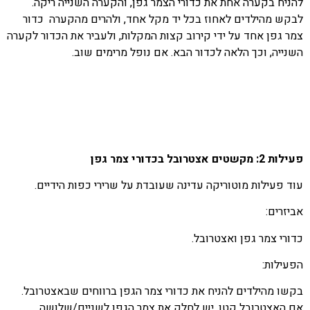
להניח בקערה אחת את כדורי הצמר גפן, והקערה השנייה ריקה.
לבקש מהילדים לאחוז בכל יד מקל אחד, ולהרים מהקערה כדור
צמר גפן אחד על ידי קירוב קצות המקלות, ולעביר את הכדור לקערה
השנייה, וכך הלאה לכדור הבא. אם נופל מרימים שוב.
פעילות 2: מקשטים אצטרובל בכדורי צמר גפן
עוד פעילות מוטוריקה עדינה שעובדת על שרירי כפות הידיים.
אביזרים:
כדורי צמר גפן ואצטרובל.
הפעילות:
בקשו מהילדים להניח את כדורי צמר הגפן ברווחים שבאצטרובל.
אם האצטרובל קטן, יש לחלק את צמר הגפן לשניים/שלושה