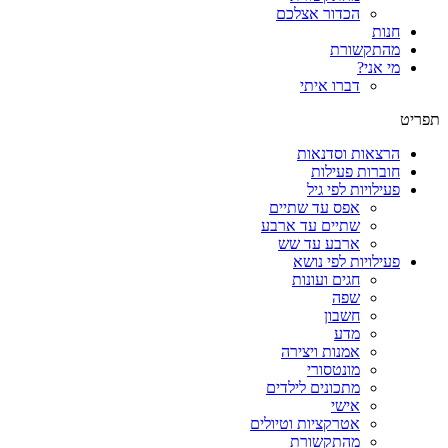
הכדור אצלכם
חנות
מהתקשורת
מי אני?
דברו איתי
תפריט
הרצאות וסדנאות
חוברות פעילות
פעילויות לפי גיל
אפס עד שתיים
שתיים עד ארבע
ארבע עד שש
פעילויות לפי נושא
חגים ועונות
שפה
חשבון
מדע
אמנות ויצירה
מונטסורי
מתכונים לילדים
אישי
אטרקציות וטיולים
מהתקשורת