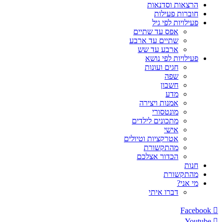
הרצאות וסדנאות
חוברות פעילות
פעילויות לפי גיל
אפס עד שתיים
שתיים עד ארבע
ארבע עד שש
פעילויות לפי נושא
חגים ועונות
שפה
חשבון
מדע
אמנות ויצירה
מונטסורי
מתכונים לילדים
אישי
אטרקציות וטיולים
מהתקשורת
הכדור אצלכם
חנות
מהתקשורת
מי אני?
דברו איתי
Facebook
Youtube