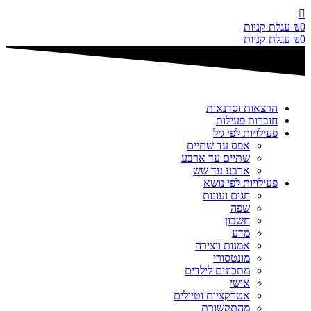
דלג
לתוכן
0
₪
עגלת קניות
0
₪
עגלת קניות
הרצאות וסדנאות
חוברות פעילות
פעילויות לפי גיל
אפס עד שתיים
שתיים עד ארבע
ארבע עד שש
פעילויות לפי נושא
חגים ועונות
שפה
חשבון
מדע
אמנות ויצירה
מונטסורי
מתכונים לילדים
אישי
אטרקציות וטיולים
מהתקשורת