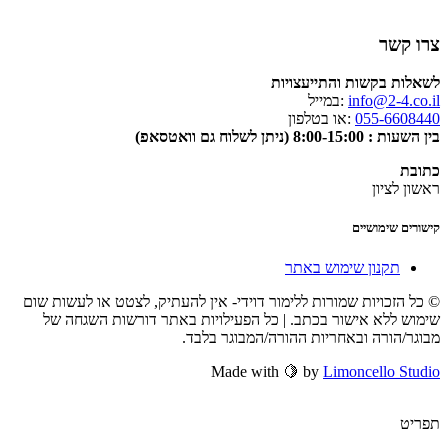
צרו קשר
לשאלות בקשות והתייעצויות
info@2-4.co.il
:במייל
055-6608440
:או בטלפון
בין השעות : 8:00-15:00 (ניתן לשלוח גם וואטסאפ)
כתובת
ראשון לציון
קישורים שימושיים
תקנון שימוש באתר
© כל הזכויות שמורות ללימור דוידי- אין להעתיק, לצטט או לעשות שום
שימוש ללא אישור בכתב. | כל הפעילויות באתר דורשות השגחה של
מבוגר/הורה ובאחריות ההורה/המבוגר בלבד.
Made with 🍋 by
Limoncello Studio
תפריט