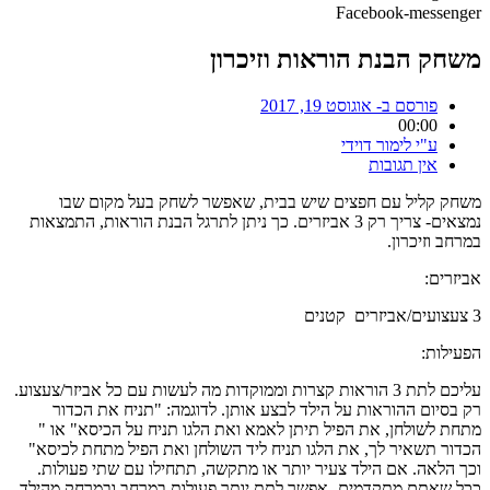
Facebook-messenger
משחק הבנת הוראות וזיכרון
פורסם ב-
אוגוסט 19, 2017
00:00
ע"י
לימור דוידי
אין תגובות
משחק קליל עם חפצים שיש בבית, שאפשר לשחק בעל מקום שבו
נמצאים- צריך רק 3 אביזרים. כך ניתן לתרגל הבנת הוראות, התמצאות
במרחב וזיכרון.
אביזרים:
3 צעצועים/אביזרים קטנים
הפעילות:
עליכם לתת 3 הוראות קצרות וממוקדות מה לעשות עם כל אביזר/צעצוע.
רק בסיום ההוראות על הילד לבצע אותן. לדוגמה: "תניח את הכדור
מתחת לשולחן, את הפיל תיתן לאמא ואת הלגו תניח על הכיסא" או "
הכדור תשאיר לך, את הלגו תניח ליד השולחן ואת הפיל מתחת לכיסא"
וכך הלאה. אם הילד צעיר יותר או מתקשה, תתחילו עם שתי פעולות.
ככל שאתם מתקדמים- אפשר לתת יותר פעולות במרחב ובמרחק מהילד.