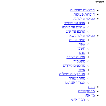
תפריט
הרצאות וסדנאות
חוברות פעילות
פעילויות לפי גיל
אפס עד שתיים
שתיים עד ארבע
ארבע עד שש
פעילויות לפי נושא
חגים ועונות
שפה
חשבון
מדע
אמנות ויצירה
מונטסורי
מתכונים לילדים
אישי
אטרקציות וטיולים
מהתקשורת
הכדור אצלכם
חנות
מהתקשורת
מי אני?
דברו איתי