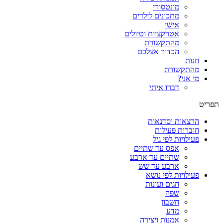
מונטסורי
מתכונים לילדים
אישי
אטרקציות וטיולים
מהתקשורת
הכדור אצלכם
חנות
מהתקשורת
מי אני?
דברו איתי
תפריט
הרצאות וסדנאות
חוברות פעילות
פעילויות לפי גיל
אפס עד שתיים
שתיים עד ארבע
ארבע עד שש
פעילויות לפי נושא
חגים ועונות
שפה
חשבון
מדע
אמנות ויצירה