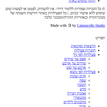
תקנון שימוש באתר
© כל הזכויות שמורות ללימור דוידי- אין להעתיק, לצטט או לעשות שום
שימוש ללא אישור בכתב. | כל הפעילויות באתר דורשות השגחה של
מבוגר/הורה ובאחריות ההורה/המבוגר בלבד.
Made with 🍋 by
Limoncello Studio
תפריט
הרצאות וסדנאות
חוברות פעילות
פעילויות לפי גיל
אפס עד שתיים
שתיים עד ארבע
ארבע עד שש
פעילויות לפי נושא
חגים ועונות
שפה
חשבון
מדע
אמנות ויצירה
מונטסורי
מתכונים לילדים
אישי