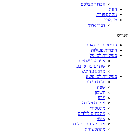
הכדור אצלכם
חנות
מהתקשורת
מי אני?
דברו איתי
תפריט
הרצאות וסדנאות
חוברות פעילות
פעילויות לפי גיל
אפס עד שתיים
שתיים עד ארבע
ארבע עד שש
פעילויות לפי נושא
חגים ועונות
שפה
חשבון
מדע
אמנות ויצירה
מונטסורי
מתכונים לילדים
אישי
אטרקציות וטיולים
מהתקשורת