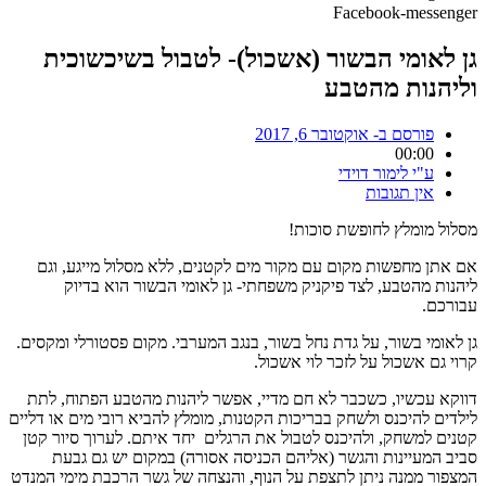
Facebook-messenger
גן לאומי הבשור (אשכול)- לטבול בשיכשוכית
וליהנות מהטבע
פורסם ב-
אוקטובר 6, 2017
00:00
ע"י
לימור דוידי
אין תגובות
מסלול מומלץ לחופשת סוכות!
אם אתן מחפשות מקום עם מקור מים לקטנים, ללא מסלול מייגע, וגם
ליהנות מהטבע, לצד פיקניק משפחתי- גן לאומי הבשור הוא בדיוק
עבורכם.
גן לאומי בשור, על גדת נחל בשור, בנגב המערבי. מקום פסטורלי ומקסים.
קרוי גם אשכול על לזכר לוי אשכול.
דווקא עכשיו, כשכבר לא חם מדיי, אפשר ליהנות מהטבע הפתוח, לתת
לילדים להיכנס ולשחק בבריכות הקטנות, מומלץ להביא רובי מים או דליים
קטנים למשחק, ולהיכנס לטבול את הרגלים יחד איתם. לערוך סיור קטן
סביב המעיינות והגשר (אליהם הכניסה אסורה) במקום יש גם גבעת
המצפור ממנה ניתן לתצפת על הנוף, והנצחה של גשר הרכבת מימי המנדט