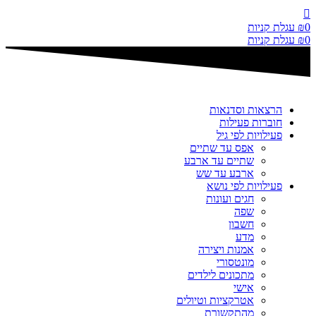
דלג
לתוכן
0
₪
עגלת קניות
0
₪
עגלת קניות
הרצאות וסדנאות
חוברות פעילות
פעילויות לפי גיל
אפס עד שתיים
שתיים עד ארבע
ארבע עד שש
פעילויות לפי נושא
חגים ועונות
שפה
חשבון
מדע
אמנות ויצירה
מונטסורי
מתכונים לילדים
אישי
אטרקציות וטיולים
מהתקשורת