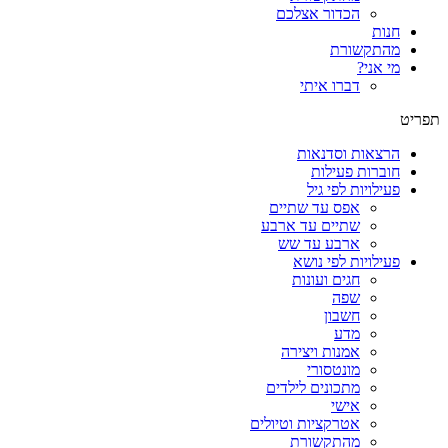
הכדור אצלכם
חנות
מהתקשורת
מי אני?
דברו איתי
תפריט
הרצאות וסדנאות
חוברות פעילות
פעילויות לפי גיל
אפס עד שתיים
שתיים עד ארבע
ארבע עד שש
פעילויות לפי נושא
חגים ועונות
שפה
חשבון
מדע
אמנות ויצירה
מונטסורי
מתכונים לילדים
אישי
אטרקציות וטיולים
מהתקשורת