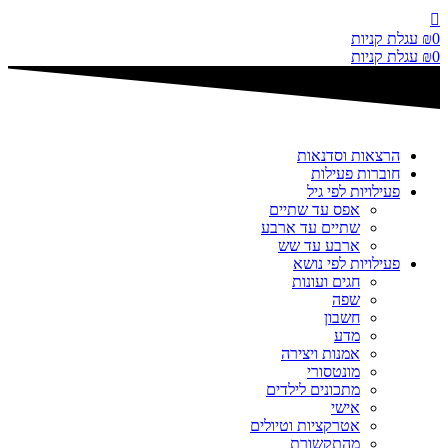
דלג
לתוכן
0
₪
עגלת קניות
0
₪
עגלת קניות
הרצאות וסדנאות
חוברות פעילות
פעילויות לפי גיל
אפס עד שתיים
שתיים עד ארבע
ארבע עד שש
פעילויות לפי נושא
חגים ועונות
שפה
חשבון
מדע
אמנות ויצירה
מונטסורי
מתכונים לילדים
אישי
אטרקציות וטיולים
מהתקשורת