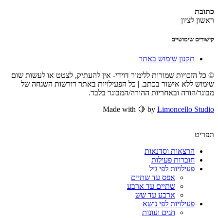
כתובת
ראשון לציון
קישורים שימושיים
תקנון שימוש באתר
© כל הזכויות שמורות ללימור דוידי- אין להעתיק, לצטט או לעשות שום
שימוש ללא אישור בכתב. | כל הפעילויות באתר דורשות השגחה של
מבוגר/הורה ובאחריות ההורה/המבוגר בלבד.
Made with 🍋 by
Limoncello Studio
תפריט
הרצאות וסדנאות
חוברות פעילות
פעילויות לפי גיל
אפס עד שתיים
שתיים עד ארבע
ארבע עד שש
פעילויות לפי נושא
חגים ועונות