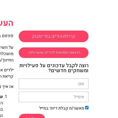
העש
קהילת הורים בפייסבוק
פורסם ב
על חשיבו
הרצאות וסדנאות להורים ואנשי חינוך
מושכלת 
החינוך/
רוצה לקבל עדכונים על פעילויות
ומשחקים חדשים?
ילדים א
קריאת ה
אז איך 
שא
הע
מאשר/ת קבלת דיוור במייל
וע