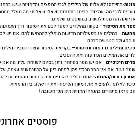
ונות
-התייחסו לשאלות של הילדים לגבי החפצים והדמויות שיש בתמונ
שבים לגבי מה שמצויר. הביטו בתמונות ושאלו שאלות- מה מעל? מתחת
ן ישנה הזדמנות להשיב במשפטים שלמים.
פר את הסיפור
– בקשו מהילדים לספר לכם את הסיפור דרך התמונות 
חשה
– במילים או בפעילויות חדשות מומלץ להמחיש להם. אם יש לכם
 הפעולה הנעשית דרכם.
כים ומילים נרדפות וחדשות
– בקריאת הסיפור עצרו והסבירו מילים ח
לדים את המילים הנרדפות ואת ההפכים.
רים חינוכיים
– אם יש מסר בסיפור, ניתן בסיום לשוחח עליו. מה אנו 
ונה ועוד. אם אין מסר מרכזי ניתן לפתח דיון על ההתרחשות עצמה, על ת
טרון בובות/המחזה-
אתם יכולים להדפיס את הדמויות מהספר או להתח
שר לאלתר ולהמציא את המשך הסיפור ואת הדיאלוג בין הדמויות.
ב קראו סיפורים בהנאה! החוויה היא הכי חשובה !
פוסטים אחרוני