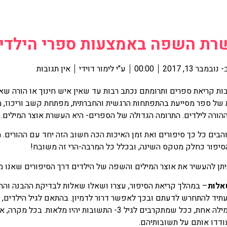
רת השפה באמצעות ספרי הילדי
-
נובמבר 13, 2017
00:00
ע"י
לימור דוידי
אין תגובות
ת קריאת ספרים ותרומתם נכתב רבות עד שאין איש חינוך או הורה שאינ
של ספר מסייעת בהתפתחות הרגשית והחברתית, מפתחת קשב וריכוז, מ
ההורה לילדים. התרומה הגדולה של הספרים- היא העשרת אוצר המילים.
והבים כל כך סיפורים ואת זמן האיכות הכה חשוב הזה יחד עם ההורים
סיפור כחלק מטקס השינה, ובכלל כל המרבה-הרי זה משובח!
ניתן להעשיר את אוצר המילים והשפה של הילדים דרך הסיפורים שאנו מ
לות
– במהלך קריאת הסיפור, עצרו ושאלו שאלות לבדיקת ההבנה וה
תיד להתחרש לדעתם ובכך לאפשר דרור לדמיון. בהתאם לגיל הילדים, ה
במילה אחת, ככל שמתקרבים לגיל 3- התשובות יהיו
ודדו אותם על תשובותיהם.