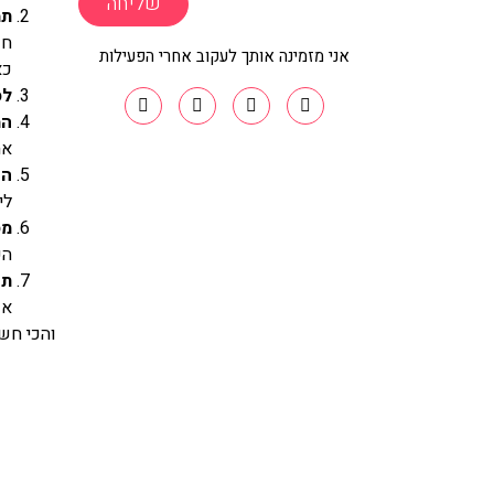
שליחה
תמ
חו
אני מזמינה אותך לעקוב אחרי הפעילות
כא
לס
המ
את
הפ
לי
מס
הש
תא
אפ
והכי חשו