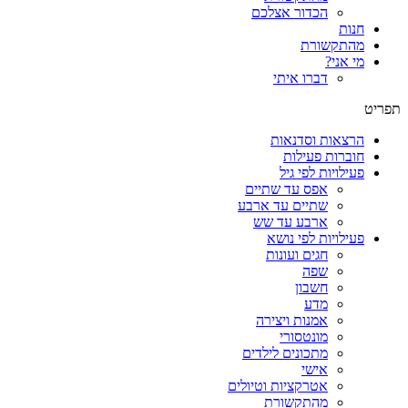
הכדור אצלכם
חנות
מהתקשורת
מי אני?
דברו איתי
תפריט
הרצאות וסדנאות
חוברות פעילות
פעילויות לפי גיל
אפס עד שתיים
שתיים עד ארבע
ארבע עד שש
פעילויות לפי נושא
חגים ועונות
שפה
חשבון
מדע
אמנות ויצירה
מונטסורי
מתכונים לילדים
אישי
אטרקציות וטיולים
מהתקשורת