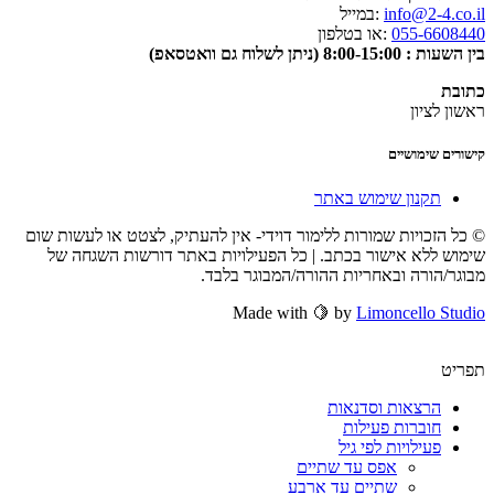
info@2-4.co.il
:במייל
055-6608440
:או בטלפון
בין השעות : 8:00-15:00 (ניתן לשלוח גם וואטסאפ)
כתובת
ראשון לציון
קישורים שימושיים
תקנון שימוש באתר
© כל הזכויות שמורות ללימור דוידי- אין להעתיק, לצטט או לעשות שום
שימוש ללא אישור בכתב. | כל הפעילויות באתר דורשות השגחה של
מבוגר/הורה ובאחריות ההורה/המבוגר בלבד.
Made with 🍋 by
Limoncello Studio
תפריט
הרצאות וסדנאות
חוברות פעילות
פעילויות לפי גיל
אפס עד שתיים
שתיים עד ארבע