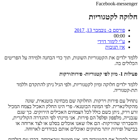
Facebook-messenger
חלוקה לקטגוריות
פורסם ב-
נובמבר 13, 2017
00:00
ע"י
לימור דוידי
אין תגובות
ללמד ילדים את הקטגוריות השונות, תוך כדי הבחנה ולמידה על הפריטים
הכלולים בה.
פעילות 1- מיון לפי קטגוריות- פירות/ירקות
ללמד ילדים חלוקה ומיון לקטגוריות, ולפי הגיל ניתן להתקדם וללמד
תת-קטגוריה.
נתחיל עם פירות וירקות. החלוקה שם מבחינה בוטנאית, שונה
מהקולינארית. לפי המונח הבוטנאי- פרי הינו החלק האכיל בצמח המכיל
זרע וירק, ניתן כשם כולל לכל הצמחים האכילים הירוקים. כך שגם
עגבנייה, מלפפון ופלפל הם פירות. אני מיינתי לפי ההגדרה הקולינרית,
והסברתי שהירקות- הם אלו שאנו אוכלים בסלט או לצד ארוחה או
בבישול ופירות יותר מתוקים ואוכלים אותם כבודדים לארוחה.
צריך לתרגל את הקטגוריה הזו. אני מציעה שבארוחה, דברו עם הילדים