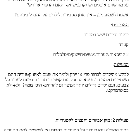
על מה שהם אוכלים ושחקו במשחק- האם זהו פרי או ירק?
אשמח לשמוע מכן – איך אתן מסבירות לילדים על ההבדל ביניהם?
האביזרים
:
ירקות ופירות שיש במקרר
קערה
2 קופסאות/קערות/מגשים/חישוקים/סלסלות
הפעילות
:
לבקש מהילדים לבחור פרי או יירק ולומר את שמם לאיזו קטגוריה ההם
משתייכים ולהניח בקופסא הנכונה. עם קטנים יותר זו הזדמנות לעבוד על
צבעים, ועם ילדים גדולים יותר אפשר גם להרחיב- היכן צומח? ולא- לא
בסופרמרקט.
פעילות 2: מיון אביזרים וחפצים לקטגוריות
בתור התחלה ניתן לעבוד על קטגוריות רחבות ואז לצמצמם לתת קטגוריה.