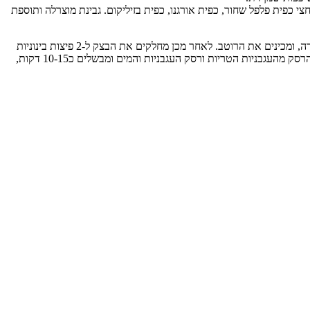
ה (אופציונלי), חצי כוס מים, חצי כפית מלח, חצי כפית פלפל שחור, כפית אורגנו, כפית בזיליקום. גבינת מוצרלה ותוספת
אופן ההכנה: שמים במיקסר עם וו לישה את כל מרכיבי הבצק ללא המים ולאט מוסיפים את המים. מערבבים לפחות 10 דקות. מניחים בצד להתפחה קצרה, ומכינים את הרוטב. לאחר מכן מחלקים את הבצק ל-2 פיצות בינוניות
או 4 אישיות ושוב מניחים בצד להתפחה קלה, מורחים את הרוטב, מפזרים את המוצרלה והתוספות הרצויות. להכנת הרוטב, שמים בסיר את השמן ואת הרסק מהעגבניות הטריות ורסק העגבניות והמים ומבשלים כ10-15 דקות,