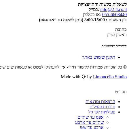
לשאלות בקשות והתייעצויות
info@2-4.co.il
:במייל
055-6608440
:או בטלפון
בין השעות : 8:00-15:00 (ניתן לשלוח גם וואטסאפ)
כתובת
ראשון לציון
קישורים שימושיים
תקנון שימוש באתר
© כל הזכויות שמורות ללימור דוידי- אין להעתיק, לצטט או לעשות שום שי
Made with 🍋 by
Limoncello Studio
תפריט
הרצאות וסדנאות
חוברות פעילות
פעילויות לפי גיל
אפס עד שתיים
שתיים עד ארבע
ארבע עד שש