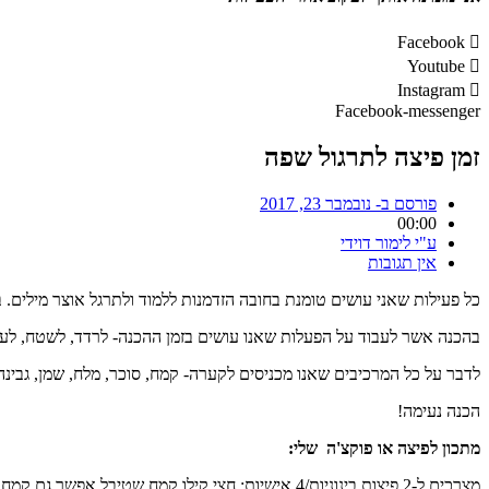
Facebook
Youtube
Instagram
Facebook-messenger
זמן פיצה לתרגול שפה
פורסם ב-
נובמבר 23, 2017
00:00
ע"י
לימור דוידי
אין תגובות
כל פעילות שאני עושים טומנת בחובה הזדמנות ללמוד ולתרגל אוצר מילים. 
בהכנה אשר לעבוד על הפעלות שאנו עושים בזמן ההכנה- לרדד, לשטח, לערב
לדבר על כל המרכיבים שאנו מכניסים לקערה- קמח, סוכר, מלח, שמן, גבינה, 
הכנה נעימה!
מתכון לפיצה או פוקצ'ה שלי:
מצרכים ל-2 פיצות בינוניות/4 אישיות: חצי קילו קמח שטיבל אפשר גם קמח רגיל), כף שמרים יבשים, כוס וחצי מים פושרים, חצי כף מלח, כף סוכר, שלוש כפות שמן זית.