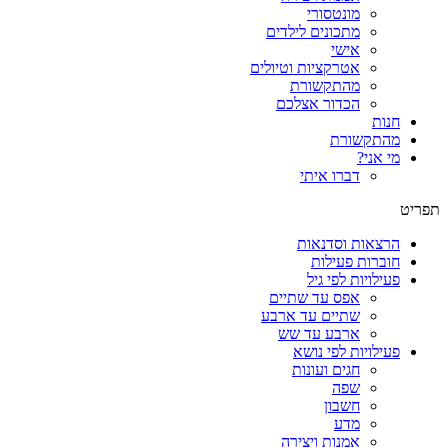
מונטסורי
מתכונים לילדים
אישי
אטרקציות וטיולים
מהתקשורת
הכדור אצלכם
חנות
מהתקשורת
מי אני?
דברו איתי
תפריט
הרצאות וסדנאות
חוברות פעילות
פעילויות לפי גיל
אפס עד שתיים
שתיים עד ארבע
ארבע עד שש
פעילויות לפי נושא
חגים ועונות
שפה
חשבון
מדע
אמנות ויצירה