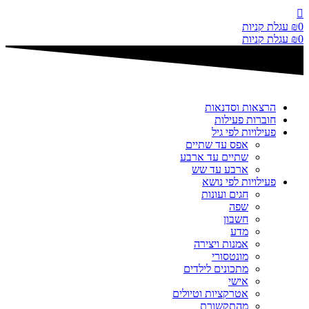
דלג
לתוכן
0
₪
עגלת קניות
0
₪
עגלת קניות
הרצאות וסדנאות
חוברות פעילות
פעילויות לפי גיל
אפס עד שתיים
שתיים עד ארבע
ארבע עד שש
פעילויות לפי נושא
חגים ועונות
שפה
חשבון
מדע
אמנות ויצירה
מונטסורי
מתכונים לילדים
אישי
אטרקציות וטיולים
מהתקשורת