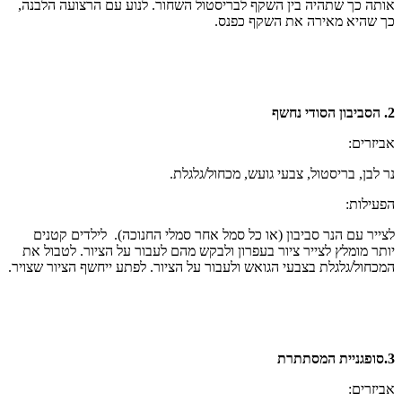
אותה כך שתהיה בין השקף לבריסטול השחור. לנוע עם הרצועה הלבנה,
כך שהיא מאירה את השקף כפנס.
2. הסביבון הסודי נחשף
אביזרים:
נר לבן, בריסטול, צבעי גועש, מכחול/גלגלת.
הפעילות:
לצייר עם הנר סביבון (או כל סמל אחר סמלי החנוכה). לילדים קטנים
יותר מומלץ לצייר ציור בעפרון ולבקש מהם לעבור על הציור. לטבול את
המכחול/גלגלת בצבעי הגואש ולעבור על הציור. לפתע ייחשף הציור שצויר.
3.סופגניית המסתתרת
אביזרים: