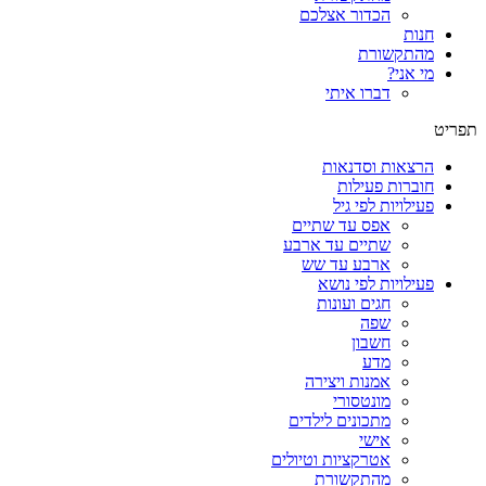
הכדור אצלכם
חנות
מהתקשורת
מי אני?
דברו איתי
תפריט
הרצאות וסדנאות
חוברות פעילות
פעילויות לפי גיל
אפס עד שתיים
שתיים עד ארבע
ארבע עד שש
פעילויות לפי נושא
חגים ועונות
שפה
חשבון
מדע
אמנות ויצירה
מונטסורי
מתכונים לילדים
אישי
אטרקציות וטיולים
מהתקשורת