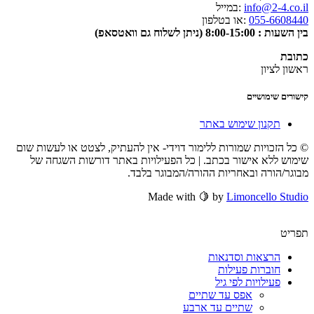
info@2-4.co.il
:במייל
055-6608440
:או בטלפון
בין השעות : 8:00-15:00 (ניתן לשלוח גם וואטסאפ)
כתובת
ראשון לציון
קישורים שימושיים
תקנון שימוש באתר
© כל הזכויות שמורות ללימור דוידי- אין להעתיק, לצטט או לעשות שום
שימוש ללא אישור בכתב. | כל הפעילויות באתר דורשות השגחה של
מבוגר/הורה ובאחריות ההורה/המבוגר בלבד.
Made with 🍋 by
Limoncello Studio
תפריט
הרצאות וסדנאות
חוברות פעילות
פעילויות לפי גיל
אפס עד שתיים
שתיים עד ארבע