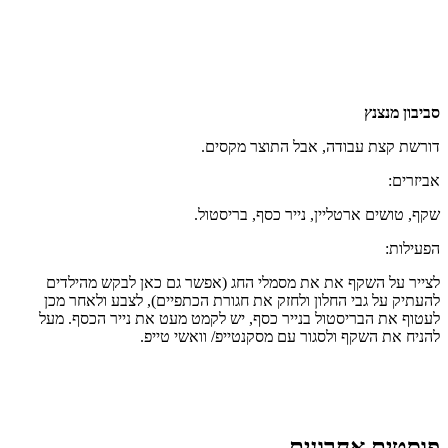
סביבון מנצנץ
דורשת קצת עבודה, אבל התוצר מקסים.
אביזרים:
שקף, טושים ארטליין, נייר כסף, בריסטול.
הפעילות:
לצייר על השקף את את מסמלי החג (אפשר גם כאן לבקש מהילדים
להעתיק על גבי החלון ולחזק את חגורת הכתפיים), לצבע ולאחר מכן
לעטוף את הבריסטול בנייר כסף, יש לקמט מעט את נייר הכסף. מעל
להניח את השקף ולסגור עם מסקנטייפ/ וואשי טייפ.
פוסטים אחרונים