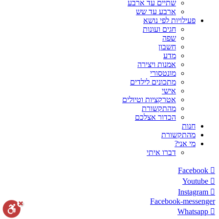
שתיים עד ארבע
ארבע עד שש
פעילויות לפי נושא
חגים ועונות
שפה
חשבון
מדע
אמנות ויצירה
מונטסורי
מתכונים לילדים
אישי
אטרקציות וטיולים
מהתקשורת
הכדור אצלכם
חנות
מהתקשורת
מי אני?
דברו איתי
Facebook
Youtube
Instagram
Facebook-messenger
Whatsapp