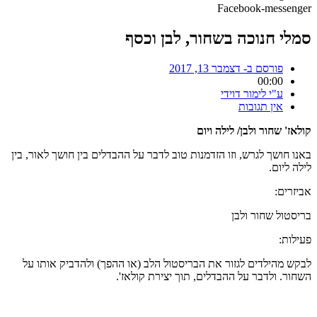
Facebook-messenger
סמלי חנוכה בשחור, לבן וכסף
פורסם ב-
דצמבר 13, 2017
00:00
ע"י
לימור דוידי
אין תגובות
קולאז' שחור ולבן/ לילה ויום
באנו חושך לגרש, וזו הזדמנות טוב לדבר על ההבדלים בין חושך לאור, בין
לילה ליום.
אביזרים:
בריסטול שחור ולבן
פעילות:
לבקש מהילדים לגזור את הבריסטול הלב (או ההפך) ולהדביק אותו על
השחור. ולדבר על ההבדלים, תוך יצירת קולאז'.