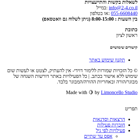
לשאלות בקשות והתייעצויות
info@2-4.co.il
:במייל
055-6608440
:או בטלפון
בין השעות : 8:00-15:00 (ניתן לשלוח גם וואטסאפ)
כתובת
ראשון לציון
קישורים שימושיים
תקנון שימוש באתר
© כל הזכויות שמורות ללימור דוידי- אין להעתיק, לצטט או לעשות שום
שימוש ללא אישור בכתב. | כל הפעילויות באתר דורשות השגחה של
מבוגר/הורה ובאחריות ההורה/המבוגר בלבד.
Made with 🍋 by
Limoncello Studio
תפריט
הרצאות וסדנאות
חוברות פעילות
פעילויות לפי גיל
אפס עד שתיים