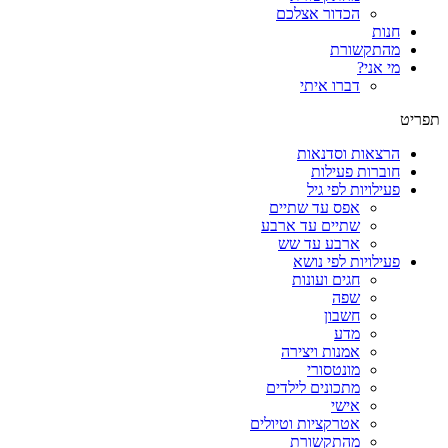
הכדור אצלכם
חנות
מהתקשורת
מי אני?
דברו איתי
תפריט
הרצאות וסדנאות
חוברות פעילות
פעילויות לפי גיל
אפס עד שתיים
שתיים עד ארבע
ארבע עד שש
פעילויות לפי נושא
חגים ועונות
שפה
חשבון
מדע
אמנות ויצירה
מונטסורי
מתכונים לילדים
אישי
אטרקציות וטיולים
מהתקשורת