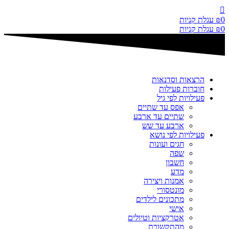
דלג
לתוכן
0
₪
עגלת קניות
0
₪
עגלת קניות
הרצאות וסדנאות
חוברות פעילות
פעילויות לפי גיל
אפס עד שתיים
שתיים עד ארבע
ארבע עד שש
פעילויות לפי נושא
חגים ועונות
שפה
חשבון
מדע
אמנות ויצירה
מונטסורי
מתכונים לילדים
אישי
אטרקציות וטיולים
מהתקשורת