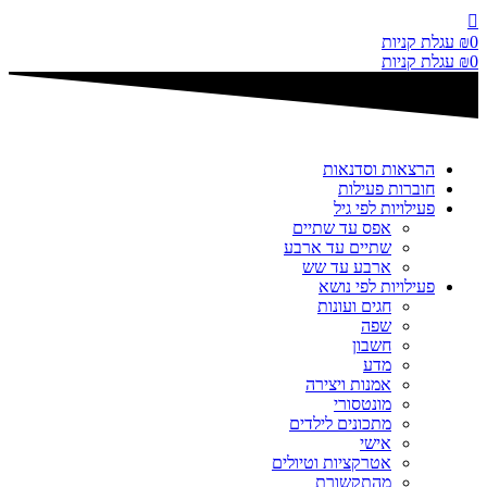
דלג
לתוכן
0
₪
עגלת קניות
0
₪
עגלת קניות
הרצאות וסדנאות
חוברות פעילות
פעילויות לפי גיל
אפס עד שתיים
שתיים עד ארבע
ארבע עד שש
פעילויות לפי נושא
חגים ועונות
שפה
חשבון
מדע
אמנות ויצירה
מונטסורי
מתכונים לילדים
אישי
אטרקציות וטיולים
מהתקשורת