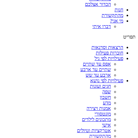
הכדור אצלכם
חנות
מהתקשורת
מי אני?
דברו איתי
תפריט
הרצאות וסדנאות
חוברות פעילות
פעילויות לפי גיל
אפס עד שתיים
שתיים עד ארבע
ארבע עד שש
פעילויות לפי נושא
חגים ועונות
שפה
חשבון
מדע
אמנות ויצירה
מונטסורי
מתכונים לילדים
אישי
אטרקציות וטיולים
מהתקשורת