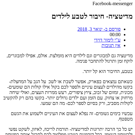
Facebook-messenger
מדיטציה- חיבור לטבע לילדים
פורסם ב-
ינואר 3, 2018
00:00
ע"י
לימור דוידי
אין תגובות
מדיטציה גם למבוגרים וגם לילדים היא מומלצת. אולם, אפילו למבוגרים,
לוקח זמן ותרגול להתחבר פנימה.
בטבע, החיבור הוא קל יותר.
כשאתם נמצאים בפארק, אפשר לשבת או לשכ על הגב על המחצלת-
בקשו מהילדים לעצום עיניים ולספר לכם בקול אילו קולות הם שומעים-
מכונית, זמזום של זבוב, ציוץ ציפורים, רעש ממרות העצים, ואולי שיחה
מרחוק או צחוק. עם הזמן ועם ילדים גדולים יותר- בקשו בהם רק להקשיב
לקולות מסביב, ורק בסיום לספר לכם- מה הם שמעו.
עכשיו בימים גשומים- זה נפלא לעצום את העיניים ולשמוע את הגשם
מטפטף.
יש כל כך הרבה יתרונות למדיטציה- תורמת לריכוז, לאיזון, לשקט נפשי
ולביטחון העצמי. בכל הזדמנות בטבע ממליצה לכם לתרגל אותה כמשחק.