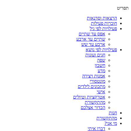
תפריט
הרצאות וסדנאות
חוברות פעילות
פעילויות לפי גיל
אפס עד שתיים
שתיים עד ארבע
ארבע עד שש
פעילויות לפי נושא
חגים ועונות
שפה
חשבון
מדע
אמנות ויצירה
מונטסורי
מתכונים לילדים
אישי
אטרקציות וטיולים
מהתקשורת
הכדור אצלכם
חנות
מהתקשורת
מי אני?
דברו איתי