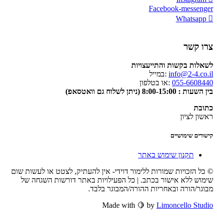
Facebook-messenger
Whatsapp
צרו קשר
לשאלות בקשות והתייעצויות
info@2-4.co.il
:במייל
055-6608440
:או בטלפון
בין השעות : 8:00-15:00 (ניתן לשלוח גם וואטסאפ)
כתובת
ראשון לציון
קישורים שימושיים
תקנון שימוש באתר
© כל הזכויות שמורות ללימור דוידי- אין להעתיק, לצטט או לעשות שום
שימוש ללא אישור בכתב. | כל הפעילויות באתר דורשות השגחה של
מבוגר/הורה ובאחריות ההורה/המבוגר בלבד.
Made with 🍋 by
Limoncello Studio