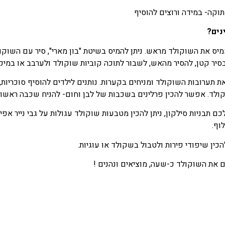
וקה- במידה ורוצים להוסיף
נים?
מיס את השוקולד מראש. ניתן להמיס בשיטת "בון מארי", סיר עם השוק
סיר קטן, להסיר מהאש, לשבור לתוכה קוביות שוקולד ולערבב או במיק
ת תערובות השוקולד ומניחים בקערות. נותנים לילדים להוסיף סוכריות,
ולד. אפשר להכין פרלינים בשכבות של לבן וחום- להניח שכבה ראשונ
כם תבניות סילקון, ניתן להכין מטבעות שוקולד עגולות על גבי נייר 
וף.
ין שיפודי פירות ולטבול בשקולד או עוגיות.
 את השוקולד כ-שעה, מוציאים ונהנים !