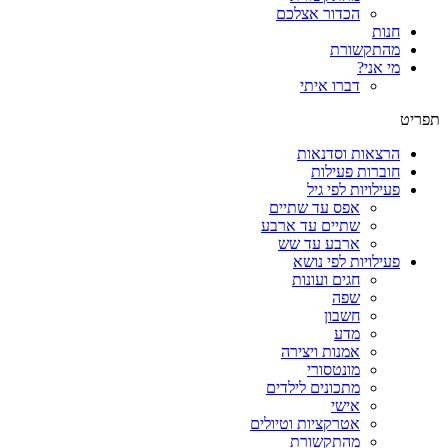
הכדור אצלכם
חנות
מהתקשורת
מי אני?
דברו איתי
תפריט
הרצאות וסדנאות
חוברות פעילות
פעילויות לפי גיל
אפס עד שתיים
שתיים עד ארבע
ארבע עד שש
פעילויות לפי נושא
חגים ועונות
שפה
חשבון
מדע
אמנות ויצירה
מונטסורי
מתכונים לילדים
אישי
אטרקציות וטיולים
מהתקשורת