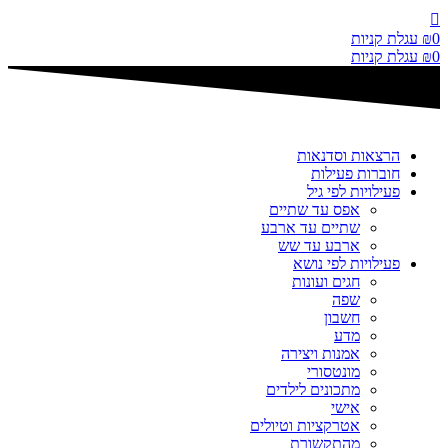
דלג
לתוכן
0
₪
עגלת קניות
0
₪
עגלת קניות
הרצאות וסדנאות
חוברות פעילות
פעילויות לפי גיל
אפס עד שתיים
שתיים עד ארבע
ארבע עד שש
פעילויות לפי נושא
חגים ועונות
שפה
חשבון
מדע
אמנות ויצירה
מונטסורי
מתכונים לילדים
אישי
אטרקציות וטיולים
מהתקשורת