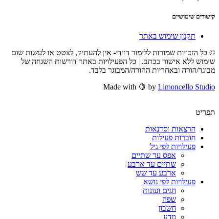
קישורים שימושיים
תקנון שימוש באתר
© כל הזכויות שמורות ללימור דוידי- אין להעתיק, לצטט או לעשות שום
שימוש ללא אישור בכתב. | כל הפעילויות באתר דורשות השגחה של
מבוגר/הורה ובאחריות ההורה/המבוגר בלבד.
Made with 🍋 by
Limoncello Studio
תפריט
הרצאות וסדנאות
חוברות פעילות
פעילויות לפי גיל
אפס עד שתיים
שתיים עד ארבע
ארבע עד שש
פעילויות לפי נושא
חגים ועונות
שפה
חשבון
מדע