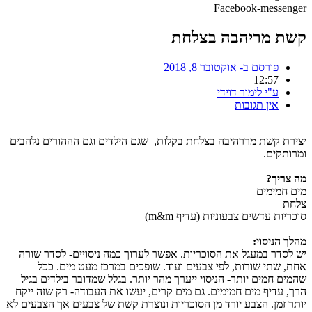
Facebook-messenger
קשת מריהבה בצלחת
פורסם ב-
אוקטובר 8, 2018
12:57
ע"י
לימור דוידי
אין תגובות
יצירת קשת מררהיבה בצלחת בקלות, שגם הילדים וגם הההורים נלהבים
ומרותקים.
מה צריך?
מים חמימים
צלחת
סוכריות עדשים צבעוניות (עדיף m&m)
מהלך הניסוי:
יש לסדר במעגל את הסוכריות. אפשר לערוך כמה ניסויים- לסדר שורה
אחת, שתי שורות, לפי צבעים ועוד. שופכים במרכז מעט מים. ככל
שהמים חמים יותר- הניסוי ייערך מהר יותר. בגלל שמדובר בילדים בגיל
הרך, עדיף מים חמימים. גם מים קרים, יעשו את העבודה- רק שזה ייקח
יותר זמן. הצבע יורד מן הסוכריות ונוצרת קשת של צבעים אך הצבעים לא