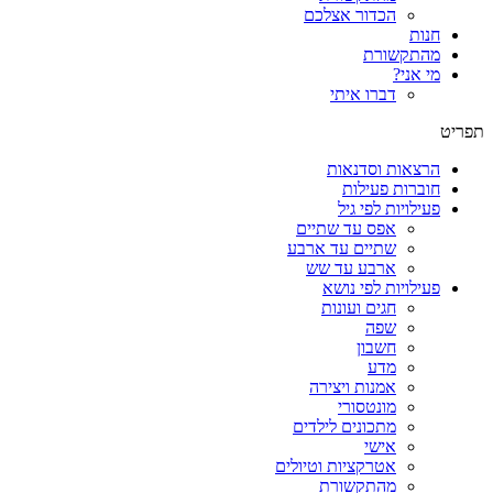
הכדור אצלכם
חנות
מהתקשורת
מי אני?
דברו איתי
תפריט
הרצאות וסדנאות
חוברות פעילות
פעילויות לפי גיל
אפס עד שתיים
שתיים עד ארבע
ארבע עד שש
פעילויות לפי נושא
חגים ועונות
שפה
חשבון
מדע
אמנות ויצירה
מונטסורי
מתכונים לילדים
אישי
אטרקציות וטיולים
מהתקשורת