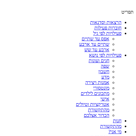
תפריט
הרצאות וסדנאות
חוברות פעילות
פעילויות לפי גיל
אפס עד שתיים
שתיים עד ארבע
ארבע עד שש
פעילויות לפי נושא
חגים ועונות
שפה
חשבון
מדע
אמנות ויצירה
מונטסורי
מתכונים לילדים
אישי
אטרקציות וטיולים
מהתקשורת
הכדור אצלכם
חנות
מהתקשורת
מי אני?