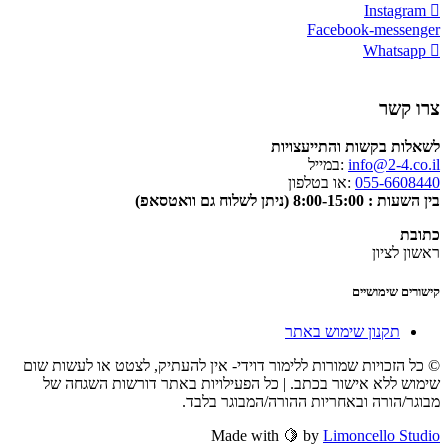
Instagram
Facebook-messenger
Whatsapp
צרו קשר
לשאלות בקשות והתייעצויות
info@2-4.co.il
:במייל
055-6608440
:או בטלפון
בין השעות : 8:00-15:00 (ניתן לשלוח גם וואטסאפ)
כתובת
ראשון לציון
קישורים שימושיים
תקנון שימוש באתר
© כל הזכויות שמורות ללימור דוידי- אין להעתיק, לצטט או לעשות שום
שימוש ללא אישור בכתב. | כל הפעילויות באתר דורשות השגחה של
מבוגר/הורה ובאחריות ההורה/המבוגר בלבד.
Made with 🍋 by
Limoncello Studio