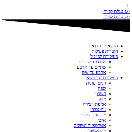
דלג
לתוכן
0
₪
עגלת קניות
0
₪
עגלת קניות
הרצאות וסדנאות
חוברות פעילות
פעילויות לפי גיל
אפס עד שתיים
שתיים עד ארבע
ארבע עד שש
פעילויות לפי נושא
חגים ועונות
שפה
חשבון
מדע
אמנות ויצירה
מונטסורי
מתכונים לילדים
אישי
אטרקציות וטיולים
מהתקשורת