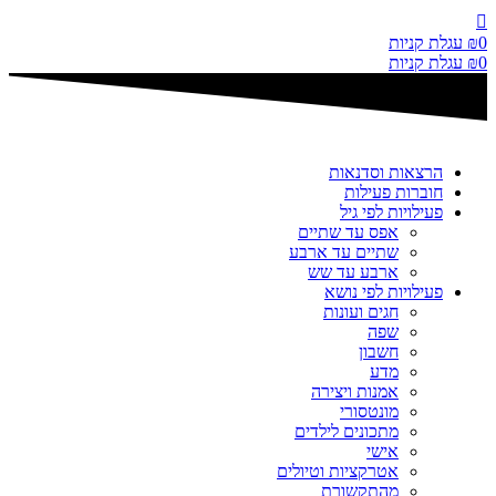
דלג
לתוכן
0
₪
עגלת קניות
0
₪
עגלת קניות
הרצאות וסדנאות
חוברות פעילות
פעילויות לפי גיל
אפס עד שתיים
שתיים עד ארבע
ארבע עד שש
פעילויות לפי נושא
חגים ועונות
שפה
חשבון
מדע
אמנות ויצירה
מונטסורי
מתכונים לילדים
אישי
אטרקציות וטיולים
מהתקשורת