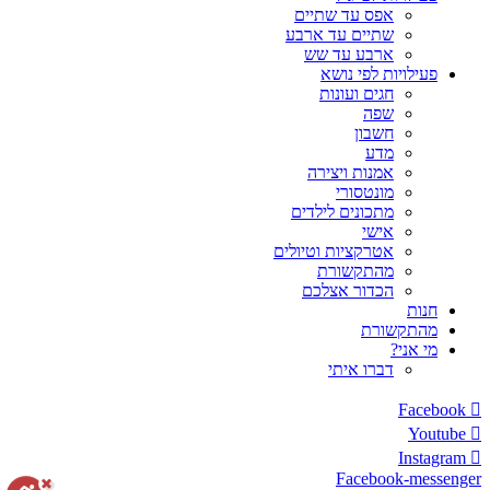
אפס עד שתיים
שתיים עד ארבע
ארבע עד שש
פעילויות לפי נושא
חגים ועונות
שפה
חשבון
מדע
אמנות ויצירה
מונטסורי
מתכונים לילדים
אישי
אטרקציות וטיולים
מהתקשורת
הכדור אצלכם
חנות
מהתקשורת
מי אני?
דברו איתי
Facebook
Youtube
Instagram
Facebook-messenger