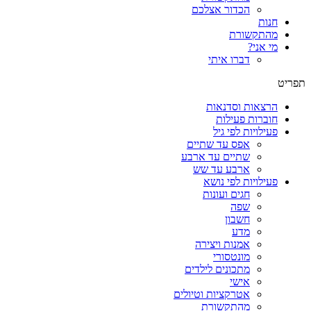
הכדור אצלכם
חנות
מהתקשורת
מי אני?
דברו איתי
תפריט
הרצאות וסדנאות
חוברות פעילות
פעילויות לפי גיל
אפס עד שתיים
שתיים עד ארבע
ארבע עד שש
פעילויות לפי נושא
חגים ועונות
שפה
חשבון
מדע
אמנות ויצירה
מונטסורי
מתכונים לילדים
אישי
אטרקציות וטיולים
מהתקשורת