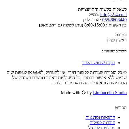
לשאלות בקשות והתייעצויות
info@2-4.co.il
:במייל
055-6608440
:או בטלפון
בין השעות : 8:00-15:00 (ניתן לשלוח גם וואטסאפ)
כתובת
ראשון לציון
קישורים שימושיים
תקנון שימוש באתר
© כל הזכויות שמורות ללימור דוידי- אין להעתיק, לצטט או לעשות שום
שימוש ללא אישור בכתב. | כל הפעילויות באתר דורשות השגחה של
מבוגר/הורה ובאחריות ההורה/המבוגר בלבד.
Made with 🍋 by
Limoncello Studio
תפריט
הרצאות וסדנאות
חוברות פעילות
פעילויות לפי גיל