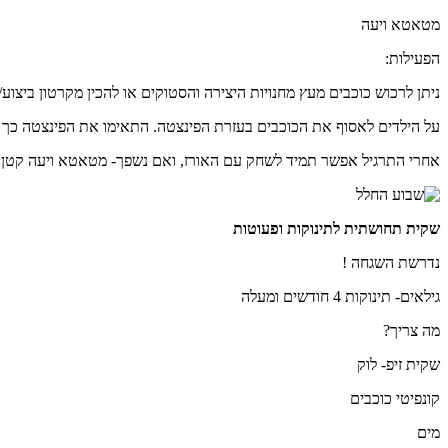
מטאטא ויעה
הפעילות:
ניתן לרכוש כוכבים מעץ מחנויות היצירה והסטוקים או להכין מקרטון ביצוע/ק
על הילדים לאסוף את הכוכבים בעזרת הפינצטה. התאימו את הפינצטה כך 
אחרי התרגיל אפשר תמיד לשחק עם האורז, ואם נשפך- מטאטא ויעה קטן מ
שקית תחושתית לתינוקות ופעוטות
נדרשת השגחה !
גילאים- תינוקות 4 חודשים ומעלה
מה צריך?
שקית זיפ- לוק
קונפיטי כוכבים
מים