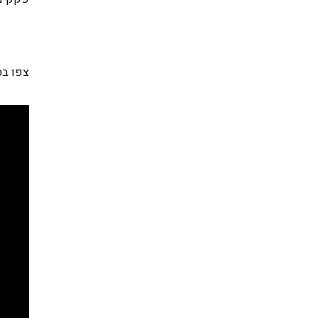
צפו בסרטוןא