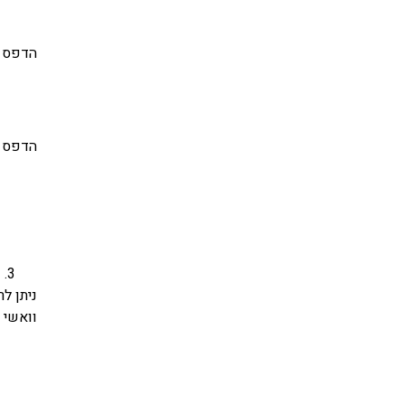
הדפס כ
הדפס מ
ע
ניתן ל
וואשי ט