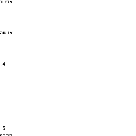
אפשר ג
או שהם
א
(
ק
פקקים 