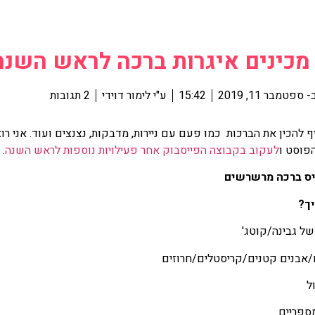
מכינים איגרות ברכה לראש השנה
-
ספטמבר 11, 2019
15:42
ע"י
לימור דוידי
2 תגובות
יף להכין את הברכות כמו פעם עם ניירות, מדבקות, נצנצים ועוד. אני ר
פוסט ו
לעקוב בקבוצה הפייסבוק אחר פעילויות נוספות לראש השנה
.
ך?
ל גבינה/קוטג'
/אבנים קטנים/קריסטלים/חרוזים
ל
ספריים