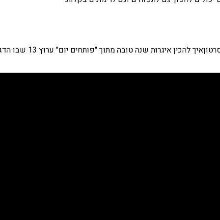
יך להכין איגרות שנה טובה מתוך "פותחים יום" ערוץ 13 שבו הדגמתי איך להכין את הברכות. שתיהיה שנה טובה !