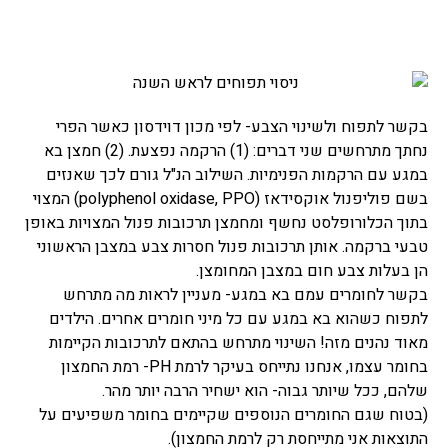
בקשר לתפוח ולשינוי הצבע- לפי מכון דוידסון כאשר הפרי
נחתך מתרחשים שני דברים: (1) הרקמה נפצעת. (2) חמצן בא
במגע עם הרקמות הפנימיות. השילוב הנ"ל גורם לכך שאנזים
בשם פוליפנול אוקסידאז (polyphenol oxidase, PPO) המצוי
בתוך הכלורופלסט נחשף ומחמצן תרכובות פנול המצויות באופן
טבעי ברקמה. אותן תרכובות פנול חסרות צבע במצבן הראשוני
הן בעלות צבע חום במצבן המחומצן.
בקשר לחומרים עמם בא במגע- מעניין לראות מה מתרחש
לתפוח כשהוא בא במגע עם כל מיני חומרים אחרים. הילדים
מאוד נהנים מזה! השינוי מתרחש בהתאם לתרכובות הקיימות
בחומר עצמו, אנחנו נתייחס בעיקר לרמת PH- רמת החמצון
שלהם, ככל שיותר גבוה- הוא ישחיר הרבה יותר מהר.
(בטוח שגם החומרים הנוספים שקיימים בחומר משפיעים על
התוצאות אני מתייחסת רק לרמת החמצון).