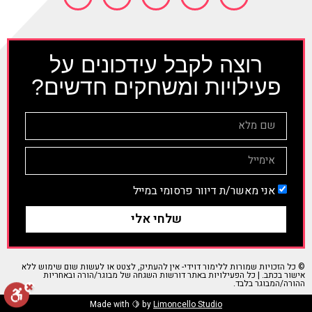
רוצה לקבל עידכונים על
פעילויות ומשחקים חדשים?
אני מאשר/ת דיוור פרסומי במייל
שלחי אלי
© כל הזכויות שמורות ללימור דוידי- אין להעתיק, לצטט או לעשות שום שימוש ללא
אישור בכתב. | כל הפעילויות באתר דורשות השגחה של מבוגר/הורה ובאחריות
ההורה/המבוגר בלבד.
Made with 🍋 by
Limoncello Studio