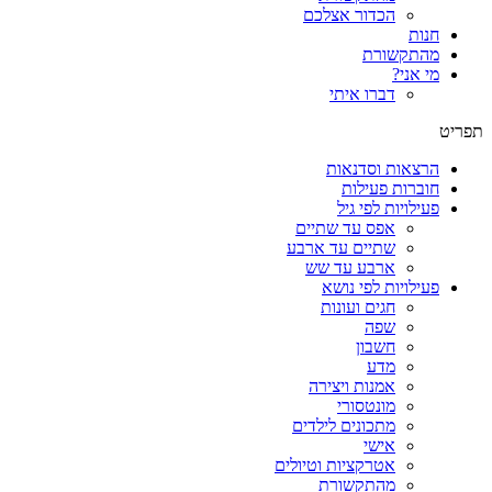
הכדור אצלכם
חנות
מהתקשורת
מי אני?
דברו איתי
תפריט
הרצאות וסדנאות
חוברות פעילות
פעילויות לפי גיל
אפס עד שתיים
שתיים עד ארבע
ארבע עד שש
פעילויות לפי נושא
חגים ועונות
שפה
חשבון
מדע
אמנות ויצירה
מונטסורי
מתכונים לילדים
אישי
אטרקציות וטיולים
מהתקשורת