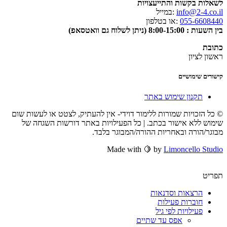
לשאלות בקשות והתייעצויות
info@2-4.co.il
:במייל
055-6608440
:או בטלפון
בין השעות : 8:00-15:00 (ניתן לשלוח גם וואטסאפ)
כתובת
ראשון לציון
קישורים שימושיים
תקנון שימוש באתר
© כל הזכויות שמורות ללימור דוידי- אין להעתיק, לצטט או לעשות שום
שימוש ללא אישור בכתב. | כל הפעילויות באתר דורשות השגחה של
מבוגר/הורה ובאחריות ההורה/המבוגר בלבד.
Made with 🍋 by
Limoncello Studio
תפריט
הרצאות וסדנאות
חוברות פעילות
פעילויות לפי גיל
אפס עד שתיים