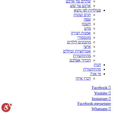
שתיים עד ארבע
ארבע עד שש
פעילויות לפי נושא
חגים ועונות
שפה
חשבון
מדע
אמנות ויצירה
מונטסורי
מתכונים לילדים
אישי
אטרקציות וטיולים
מהתקשורת
הכדור אצלכם
חנות
מהתקשורת
מי אני?
דברו איתי
Facebook
Youtube
Instagram
Facebook-messenger
Whatsapp