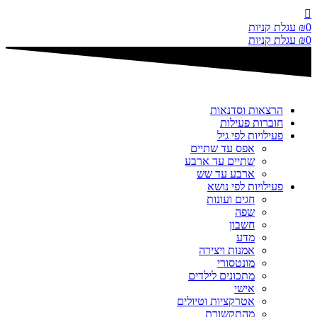
דלג
לתוכן
0
₪
עגלת קניות
0
₪
עגלת קניות
הרצאות וסדנאות
חוברות פעילות
פעילויות לפי גיל
אפס עד שתיים
שתיים עד ארבע
ארבע עד שש
פעילויות לפי נושא
חגים ועונות
שפה
חשבון
מדע
אמנות ויצירה
מונטסורי
מתכונים לילדים
אישי
אטרקציות וטיולים
מהתקשורת