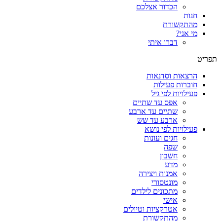
הכדור אצלכם
חנות
מהתקשורת
מי אני?
דברו איתי
תפריט
הרצאות וסדנאות
חוברות פעילות
פעילויות לפי גיל
אפס עד שתיים
שתיים עד ארבע
ארבע עד שש
פעילויות לפי נושא
חגים ועונות
שפה
חשבון
מדע
אמנות ויצירה
מונטסורי
מתכונים לילדים
אישי
אטרקציות וטיולים
מהתקשורת