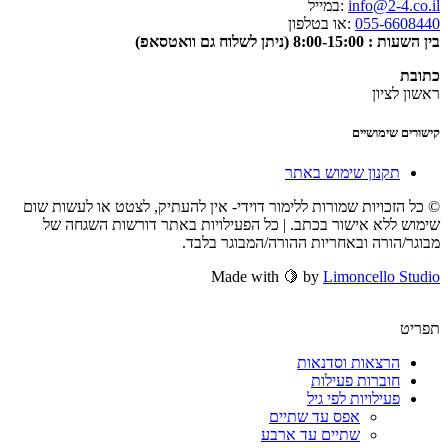
info@2-4.co.il
:במייל
055-6608440
:או בטלפון
בין השעות : 8:00-15:00 (ניתן לשלוח גם וואטסאפ)
כתובת
ראשון לציון
קישורים שימושיים
תקנון שימוש באתר
© כל הזכויות שמורות ללימור דוידי- אין להעתיק, לצטט או לעשות שום
שימוש ללא אישור בכתב. | כל הפעילויות באתר דורשות השגחה של
מבוגר/הורה ובאחריות ההורה/המבוגר בלבד.
Made with 🍋 by
Limoncello Studio
תפריט
הרצאות וסדנאות
חוברות פעילות
פעילויות לפי גיל
אפס עד שתיים
שתיים עד ארבע