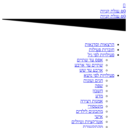
דלג
לתוכן
0
₪
עגלת קניות
0
₪
עגלת קניות
הרצאות וסדנאות
חוברות פעילות
פעילויות לפי גיל
אפס עד שתיים
שתיים עד ארבע
ארבע עד שש
פעילויות לפי נושא
חגים ועונות
שפה
חשבון
מדע
אמנות ויצירה
מונטסורי
מתכונים לילדים
אישי
אטרקציות וטיולים
מהתקשורת