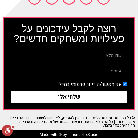
רוצה לקבל עידכונים על
פעילויות ומשחקים חדשים?
אני מאשר/ת דיוור פרסומי במייל
שלחי אלי
© כל הזכויות שמורות ללימור דוידי- אין להעתיק, לצטט או לעשות שום שימוש ללא
אישור בכתב. | כל הפעילויות באתר דורשות השגחה של מבוגר/הורה ובאחריות
ההורה/המבוגר בלבד.
Made with 🍋 by
Limoncello Studio