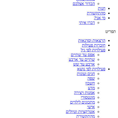
הכדור אצלכם
חנות
מהתקשורת
מי אני?
דברו איתי
תפריט
הרצאות וסדנאות
חוברות פעילות
פעילויות לפי גיל
אפס עד שתיים
שתיים עד ארבע
ארבע עד שש
פעילויות לפי נושא
חגים ועונות
שפה
חשבון
מדע
אמנות ויצירה
מונטסורי
מתכונים לילדים
אישי
אטרקציות וטיולים
מהתקשורת