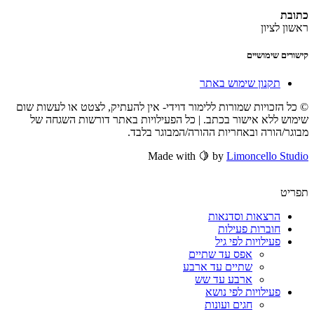
כתובת
ראשון לציון
קישורים שימושיים
תקנון שימוש באתר
© כל הזכויות שמורות ללימור דוידי- אין להעתיק, לצטט או לעשות שום
שימוש ללא אישור בכתב. | כל הפעילויות באתר דורשות השגחה של
מבוגר/הורה ובאחריות ההורה/המבוגר בלבד.
Made with 🍋 by
Limoncello Studio
תפריט
הרצאות וסדנאות
חוברות פעילות
פעילויות לפי גיל
אפס עד שתיים
שתיים עד ארבע
ארבע עד שש
פעילויות לפי נושא
חגים ועונות