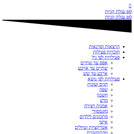
דלג
לתוכן
0
₪
עגלת קניות
0
₪
עגלת קניות
הרצאות וסדנאות
חוברות פעילות
פעילויות לפי גיל
אפס עד שתיים
שתיים עד ארבע
ארבע עד שש
פעילויות לפי נושא
חגים ועונות
שפה
חשבון
מדע
אמנות ויצירה
מונטסורי
מתכונים לילדים
אישי
אטרקציות וטיולים
מהתקשורת