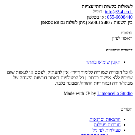
לשאלות בקשות והתייעצויות
info@2-4.co.il
:במייל
055-6608440
:או בטלפון
בין השעות : 8:00-15:00 (ניתן לשלוח גם וואטסאפ)
כתובת
ראשון לציון
קישורים שימושיים
תקנון שימוש באתר
© כל הזכויות שמורות ללימור דוידי- אין להעתיק, לצטט או לעשות שום
שימוש ללא אישור בכתב. | כל הפעילויות באתר דורשות השגחה של
מבוגר/הורה ובאחריות ההורה/המבוגר בלבד.
Made with 🍋 by
Limoncello Studio
תפריט
הרצאות וסדנאות
חוברות פעילות
פעילויות לפי גיל