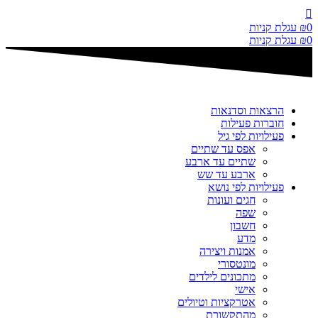
דלג
לתוכן
0
₪
עגלת קניות
0
₪
עגלת קניות
הרצאות וסדנאות
חוברות פעילות
פעילויות לפי גיל
אפס עד שתיים
שתיים עד ארבע
ארבע עד שש
פעילויות לפי נושא
חגים ועונות
שפה
חשבון
מדע
אמנות ויצירה
מונטסורי
מתכונים לילדים
אישי
אטרקציות וטיולים
מהתקשורת