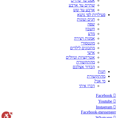
אפס עד שתיים
שתיים עד ארבע
ארבע עד שש
פעילויות לפי נושא
חגים ועונות
שפה
חשבון
מדע
אמנות ויצירה
מונטסורי
מתכונים לילדים
אישי
אטרקציות וטיולים
מהתקשורת
הכדור אצלכם
חנות
מהתקשורת
מי אני?
דברו איתי
Facebook
Youtube
Instagram
Facebook-messenger
Whatsapp