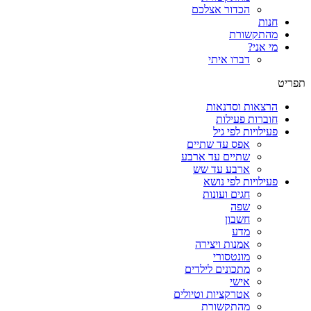
הכדור אצלכם
חנות
מהתקשורת
מי אני?
דברו איתי
תפריט
הרצאות וסדנאות
חוברות פעילות
פעילויות לפי גיל
אפס עד שתיים
שתיים עד ארבע
ארבע עד שש
פעילויות לפי נושא
חגים ועונות
שפה
חשבון
מדע
אמנות ויצירה
מונטסורי
מתכונים לילדים
אישי
אטרקציות וטיולים
מהתקשורת