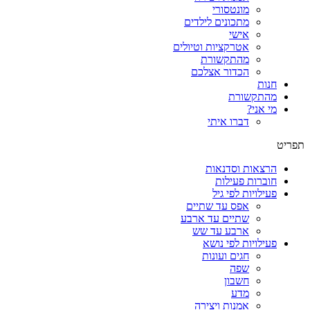
מונטסורי
מתכונים לילדים
אישי
אטרקציות וטיולים
מהתקשורת
הכדור אצלכם
חנות
מהתקשורת
מי אני?
דברו איתי
תפריט
הרצאות וסדנאות
חוברות פעילות
פעילויות לפי גיל
אפס עד שתיים
שתיים עד ארבע
ארבע עד שש
פעילויות לפי נושא
חגים ועונות
שפה
חשבון
מדע
אמנות ויצירה