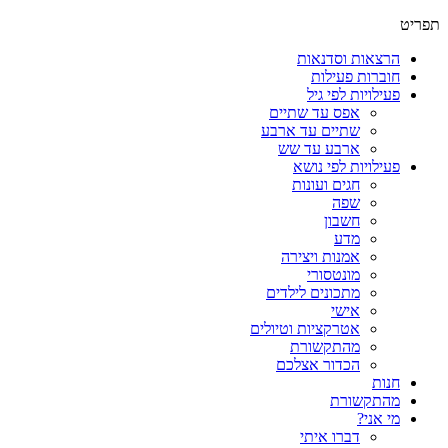
תפריט
הרצאות וסדנאות
חוברות פעילות
פעילויות לפי גיל
אפס עד שתיים
שתיים עד ארבע
ארבע עד שש
פעילויות לפי נושא
חגים ועונות
שפה
חשבון
מדע
אמנות ויצירה
מונטסורי
מתכונים לילדים
אישי
אטרקציות וטיולים
מהתקשורת
הכדור אצלכם
חנות
מהתקשורת
מי אני?
דברו איתי