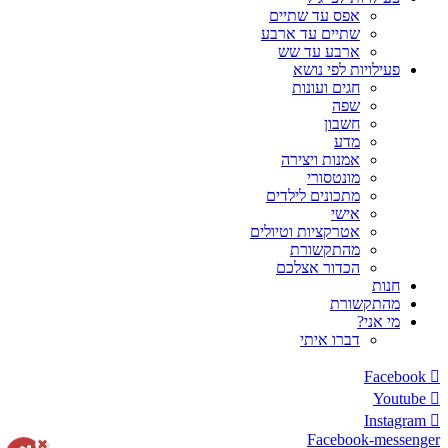
אפס עד שתיים
שתיים עד ארבע
ארבע עד שש
פעילויות לפי נושא
חגים ועונות
שפה
חשבון
מדע
אמנות ויצירה
מונטסורי
מתכונים לילדים
אישי
אטרקציות וטיולים
מהתקשורת
הכדור אצלכם
חנות
מהתקשורת
מי אני?
דברו איתי
Facebook
Youtube
Instagram
Facebook-messenger