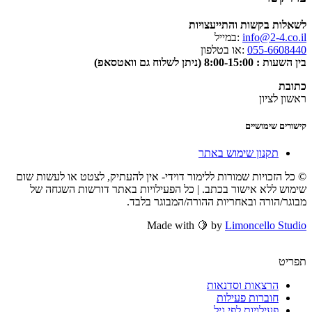
לשאלות בקשות והתייעצויות
info@2-4.co.il
:במייל
055-6608440
:או בטלפון
בין השעות : 8:00-15:00 (ניתן לשלוח גם וואטסאפ)
כתובת
ראשון לציון
קישורים שימושיים
תקנון שימוש באתר
© כל הזכויות שמורות ללימור דוידי- אין להעתיק, לצטט או לעשות שום
שימוש ללא אישור בכתב. | כל הפעילויות באתר דורשות השגחה של
מבוגר/הורה ובאחריות ההורה/המבוגר בלבד.
Made with 🍋 by
Limoncello Studio
תפריט
הרצאות וסדנאות
חוברות פעילות
פעילויות לפי גיל