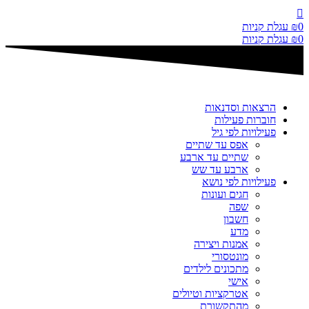
דלג
לתוכן
0
₪
עגלת קניות
0
₪
עגלת קניות
הרצאות וסדנאות
חוברות פעילות
פעילויות לפי גיל
אפס עד שתיים
שתיים עד ארבע
ארבע עד שש
פעילויות לפי נושא
חגים ועונות
שפה
חשבון
מדע
אמנות ויצירה
מונטסורי
מתכונים לילדים
אישי
אטרקציות וטיולים
מהתקשורת