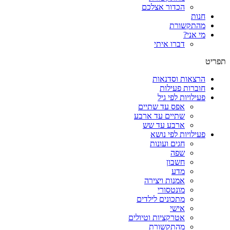
הכדור אצלכם
חנות
מהתקשורת
מי אני?
דברו איתי
תפריט
הרצאות וסדנאות
חוברות פעילות
פעילויות לפי גיל
אפס עד שתיים
שתיים עד ארבע
ארבע עד שש
פעילויות לפי נושא
חגים ועונות
שפה
חשבון
מדע
אמנות ויצירה
מונטסורי
מתכונים לילדים
אישי
אטרקציות וטיולים
מהתקשורת