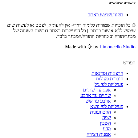
קישורים שימושיים
תקנון שימוש באתר
© כל הזכויות שמורות ללימור דוידי- אין להעתיק, לצטט או לעשות שום
שימוש ללא אישור בכתב. | כל הפעילויות באתר דורשות השגחה של
מבוגר/הורה ובאחריות ההורה/המבוגר בלבד.
Made with 🍋 by
Limoncello Studio
תפריט
הרצאות וסדנאות
חוברות פעילות
פעילויות לפי גיל
אפס עד שתיים
שתיים עד ארבע
ארבע עד שש
פעילויות לפי נושא
חגים ועונות
שפה
חשבון
מדע
אמנות ויצירה