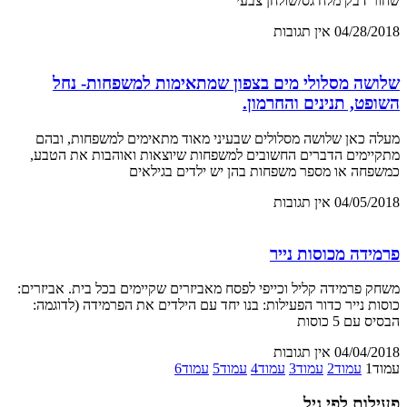
שחור דבק מלח גס/שולחן צבעי
04/28/2018
אין תגובות
שלושה מסלולי מים בצפון שמתאימות למשפחות- נחל
השופט, תנינים והחרמון.
מעלה כאן שלושה מסלולים שבעיני מאוד מתאימים למשפחות, ובהם
מתקיימים הדברים החשובים למשפחות שיוצאות ואוהבות את הטבע,
כמשפחה או מספר משפחות בהן יש ילדים בגילאים
04/05/2018
אין תגובות
פרמידה מכוסות נייר
משחק פרמידה קליל וכייפי לפסח מאביזרים שקיימים בכל בית. אביזרים:
כוסות נייר כדור הפעילות: בנו יחד עם הילדים את הפרמידה (לדוגמה:
הבסיס עם 5 כוסות
04/04/2018
אין תגובות
עמוד
1
עמוד
2
עמוד
3
עמוד
4
עמוד
5
עמוד
6
פעילות לפי גיל