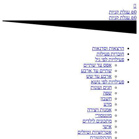
דלג
לתוכן
0
₪
עגלת קניות
0
₪
עגלת קניות
הרצאות וסדנאות
חוברות פעילות
פעילויות לפי גיל
אפס עד שתיים
שתיים עד ארבע
ארבע עד שש
פעילויות לפי נושא
חגים ועונות
שפה
חשבון
מדע
אמנות ויצירה
מונטסורי
מתכונים לילדים
אישי
אטרקציות וטיולים
מהתקשורת