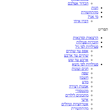
הכדור אצלכם
חנות
מהתקשורת
מי אני?
דברו איתי
תפריט
הרצאות וסדנאות
חוברות פעילות
פעילויות לפי גיל
אפס עד שתיים
שתיים עד ארבע
ארבע עד שש
פעילויות לפי נושא
חגים ועונות
שפה
חשבון
מדע
אמנות ויצירה
מונטסורי
מתכונים לילדים
אישי
אטרקציות וטיולים
מהתקשורת