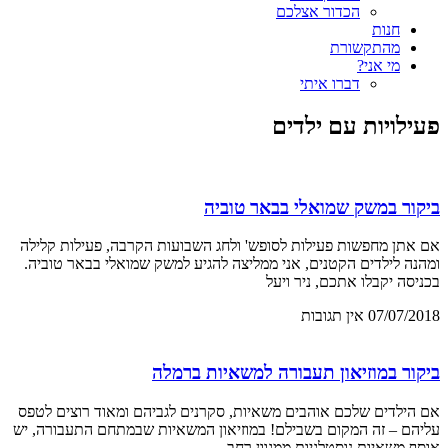
הכדור אצלכם
חנות
מהתקשורת
מי אני?
דברו איתי
פעילויות עם ילדים
ביקור במשק שמואלי בבאר טוביה
אם אתן מחפשות פעילות לסופש' ולחג השבועות הקרבה, פעילות קלילה
ומהנה לילדים הקטנים, אני ממליצה להגיע למשק שמואלי בבאר טוביה.
בכניסה יקבלו אתכם, ניר ויעל
07/07/2018
אין תגובות
ביקור במוזיאון תעבורה למשאיות ברמלה
אם הילדים שלכם אוהבים משאיות, סקרנים לגביהם ומאוד רוצים לטפס
עליהם – זה המקום בשבילם! במוזיאון המשאיות שבמתחם התעבורה, יש
אוסף משאיות נוסטלגיות ממגוון רחב